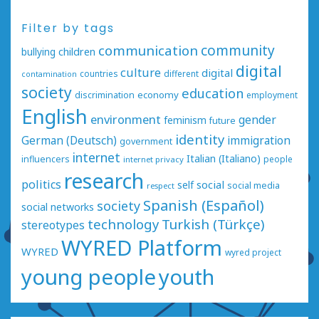
Filter by tags
communication
community
bullying
children
digital
culture
digital
countries
different
contamination
society
education
economy
discrimination
employment
English
environment
gender
feminism
future
identity
German (Deutsch)
immigration
government
internet
Italian (Italiano)
influencers
people
internet privacy
research
politics
social
self
social media
respect
Spanish (Español)
society
social networks
technology
Turkish (Türkçe)
stereotypes
WYRED Platform
WYRED
wyred project
young people
youth