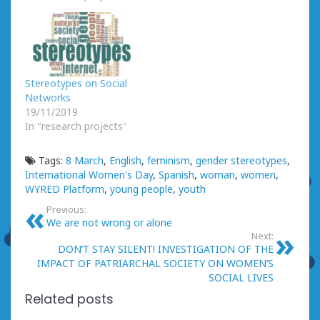
Stereotypes on Social
Networks
19/11/2019
In "research projects"
Tags:
8 March
,
English
,
feminism
,
gender stereotypes
,
International Women's Day
,
Spanish
,
woman
,
women
,
WYRED Platform
,
young people
,
youth
Previous:
We are not wrong or alone
Next:
DON’T STAY SILENT! INVESTIGATION OF THE
IMPACT OF PATRIARCHAL SOCIETY ON WOMEN’S
SOCIAL LIVES
Related posts