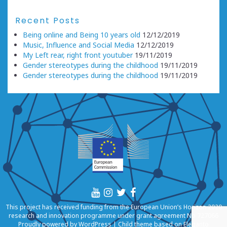
Recent Posts
Being online and Being 10 years old
12/12/2019
Music, Influence and Social Media
12/12/2019
My Left rear, right front youtuber
19/11/2019
Gender stereotypes during the childhood
19/11/2019
Gender stereotypes during the childhood
19/11/2019
This project has received funding from the European Union’s Horizon 2020
research and innovation programme under grant agreement No 727066
Proudly powered by
WordPress
|
Child theme based on
Eleganto