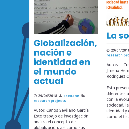
La s
Globalización,
nación e
29/04/201
research pr
identidad en
Autoras: Cr
el mundo
Jimena Her
Rodríguez C
actual
Esta presen
diferentes 
29/04/2018
aseoane
con la evol
research projects
sociedad, la
Autor: Carlos Sevillano García
identidad y 
Este trabajo de investigación
como el fe
analiza el concepto de
globalización, así como sus