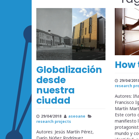
How 
Globalización
desde
29/04/201
research pr
nuestra
Autores: Iñ
ciudad
Francisco I
Martín Mart
Este corto 
29/04/2018
aseoane
manifiesto l
research projects
protagonis
Autores: Jesús Martín Pérez,
mundo y con
Darío Núñez Rodríguez