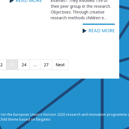
READ MORE
internet? They involved 154 of
their peer group in the research.
Objectives: Through creative
research methods children e…
READ MORE
22
23
24
…
27
Next
g from the European Union’s Horizon 2020 research and innovation programme
Child theme based on
Eleganto