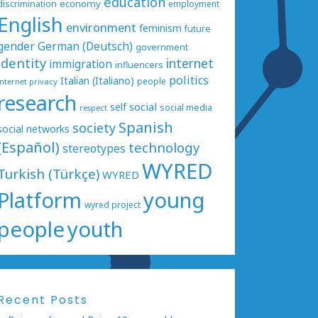
education
economy
discrimination
employment
English
environment
feminism
future
gender
German (Deutsch)
government
identity
internet
immigration
influencers
politics
Italian (Italiano)
people
internet privacy
research
social
self
social media
respect
Spanish
society
social networks
(Español)
technology
stereotypes
WYRED
Turkish (Türkçe)
WYRED
Platform
young
wyred project
people
youth
Recent Posts