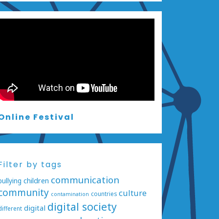
Online Festival
Filter by tags
communication
bullying
children
community
culture
countries
contamination
digital society
digital
different