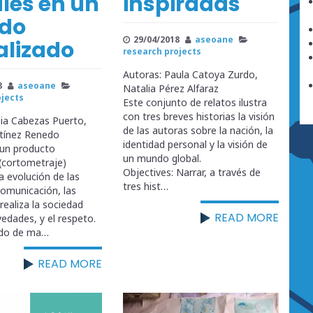
ales en un
inspiradas
do
29/04/2018
aseoane
alizado
research projects
Autoras: Paula Catoya Zurdo,
8
aseoane
Natalia Pérez Alfaraz
ojects
Este conjunto de relatos ilustra
con tres breves historias la visión
lia Cabezas Puerto,
de las autoras sobre la nación, la
rtínez Renedo
identidad personal y la visión de
 un producto
un mundo global.
 (cortometraje)
Objectives: Narrar, a través de
a evolución de las
tres hist…
omunicación, las
 realiza la sociedad
READ MORE
vedades, y el respeto.
ado de ma…
READ MORE