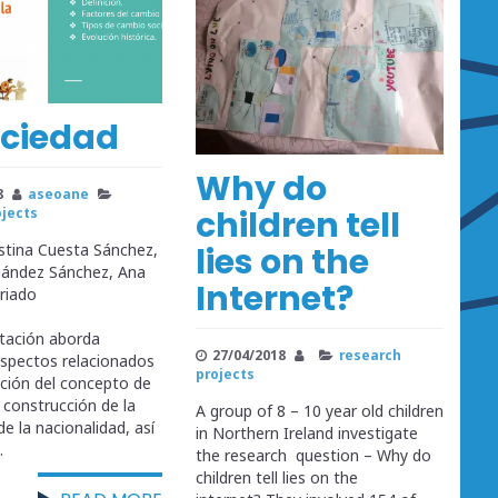
ociedad
Why do
8
aseoane
children tell
ojects
lies on the
istina Cuesta Sánchez,
nández Sánchez, Ana
Internet?
riado
tación aborda
27/04/2018
research
aspectos relacionados
projects
ución del concepto de
 construcción de la
A group of 8 – 10 year old children
de la nacionalidad, así
in Northern Ireland investigate
…
the research question – Why do
children tell lies on the