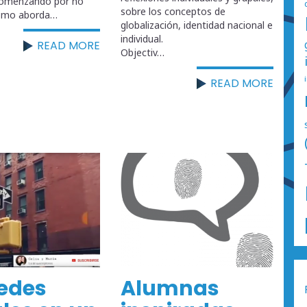
 comenzando por no
sobre los conceptos de
ómo aborda…
globalización, identidad nacional e
individual.
READ MORE
Objectiv…
READ MORE
redes
Alumnas