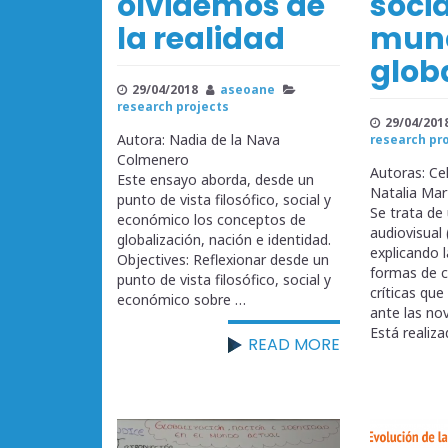
olvidemos de
soci
la realidad
mun
glob
29/04/2018
aseoane
research projects
29/04/201
Autora: Nadia de la Nava
research pr
Colmenero
Autoras: Ce
Este ensayo aborda, desde un
Natalia Ma
punto de vista filosófico, social y
Se trata de
económico los conceptos de
audiovisual
globalización, nación e identidad.
explicando l
Objectives: Reflexionar desde un
formas de c
punto de vista filosófico, social y
críticas que
económico sobre …
ante las no
Está realiz
READ MORE