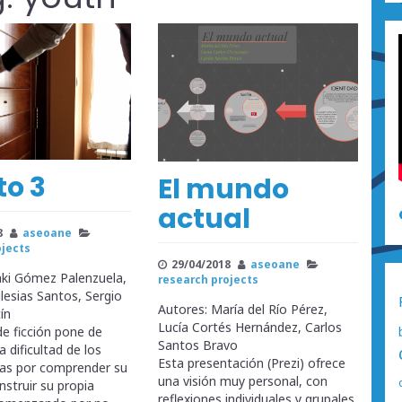
to 3
El mundo
actual
8
aseoane
ojects
29/04/2018
aseoane
aki Gómez Palenzuela,
research projects
glesias Santos, Sergio
Autores: María del Río Pérez,
ín
Lucía Cortés Hernández, Carlos
de ficción pone de
Santos Bravo
a dificultad de los
Esta presentación (Prezi) ofrece
tas por comprender su
una visión muy personal, con
struir su propia
reflexiones individuales y grupales,